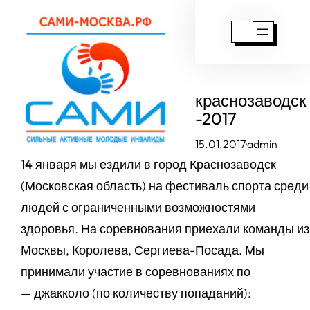
Перейти
к
содержимому
краснозаводск
-2017
15.01.2017
·
admin
14 января
мы ездили в город Краснозаводск
(Московская область) на фестиваль спорта среди
людей с ограниченными возможностями
здоровья. На соревнования приехали команды из
Москвы, Королева, Сергиева-Посада. Мы
принимали участие в соревнованиях по
— джакколо (по количеству попаданий):