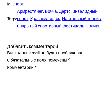
In:
Спорт
Армрестлинг
, 
Бочча
, 
Дартс
, 
инвалидный
Tags:
спорт
, 
Краснозаводск
, 
Настольный теннис
, 
Открытый спортивный фестиваль
, 
САМИ
Добавить комментарий
Ваш адрес email не будет опубликован.
Обязательные поля помечены
*
Комментарий
*